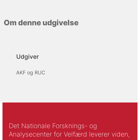
Om denne udgivelse
Udgiver
AKF og RUC
Det Nationale Forsknings- og
Analysecenter for Velfærd leverer viden,