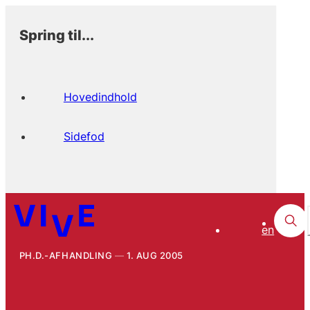
Spring til...
Hovedindhold
Sidefod
en
PH.D.-AFHANDLING
1. AUG 2005