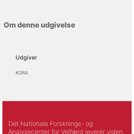
Om denne udgivelse
Udgiver
KORA
Det Nationale Forsknings- og
Analysecenter for Velfærd leverer viden,