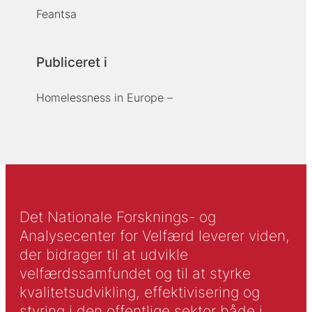
Feantsa
Publiceret i
Homelessness in Europe –
Det Nationale Forsknings- og
Analysecenter for Velfærd leverer viden,
der bidrager til at udvikle
velfærdssamfundet og til at styrke
kvalitetsudvikling, effektivisering og
styring i den offentlige sektor både i