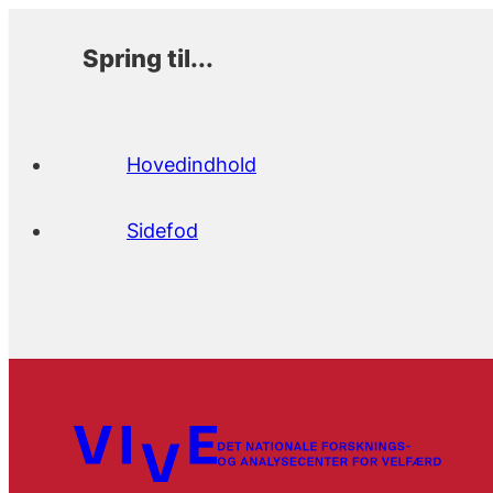
Spring til...
Hovedindhold
Sidefod