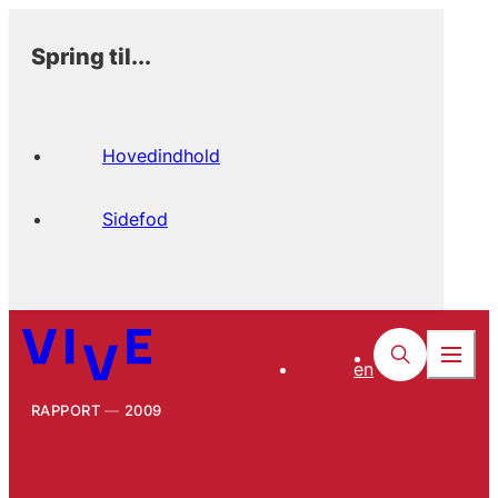
Spring til...
Hovedindhold
Sidefod
en
RAPPORT
2009