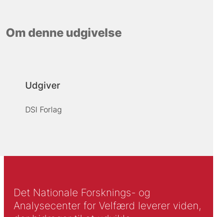
Om denne udgivelse
Udgiver
DSI Forlag
Det Nationale Forsknings- og
Analysecenter for Velfærd leverer viden,