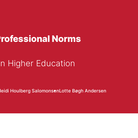
Professional Norms
in Higher Education
eidi Houlberg Salomonsen
Lotte Bøgh Andersen