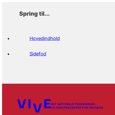
Spring til...
Hovedindhold
Sidefod