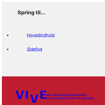
Spring til...
Hovedindhold
Sidefod