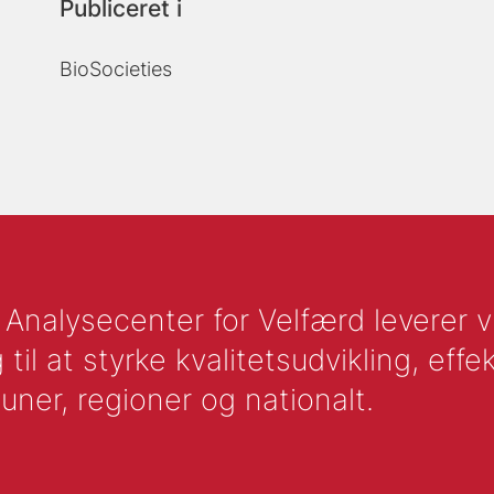
Publiceret i
BioSocieties
nalysecenter for Velfærd leverer vid
l at styrke kvalitetsudvikling, effek
uner, regioner og nationalt.