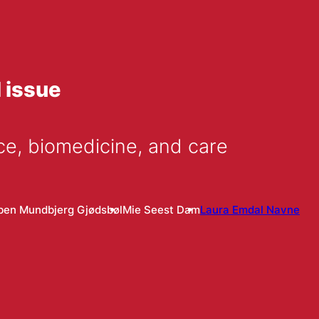
l issue
ce, biomedicine, and care
ben Mundbjerg Gjødsbøl
Mie Seest Dam
Laura Emdal Navne