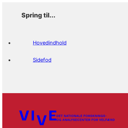
Spring til...
Hovedindhold
Sidefod