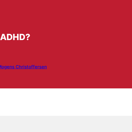
d ADHD?
ogens Christoffersen