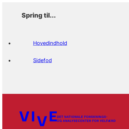
Spring til...
Hovedindhold
Sidefod