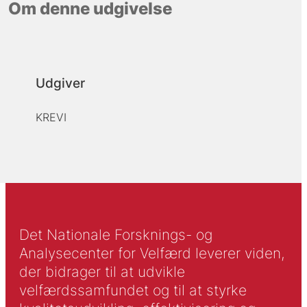
Om denne udgivelse
Udgiver
KREVI
Det Nationale Forsknings- og
Analysecenter for Velfærd leverer viden,
der bidrager til at udvikle
velfærdssamfundet og til at styrke