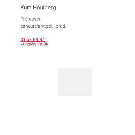
Kurt Houlberg
Professor, 
cand.scient.pol., ph.d.
31 57 66 84
kuho@vive.dk