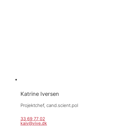
Katrine Iversen
Projektchef, 
cand.scient.pol
33 69 77 02
kaiv@vive.dk