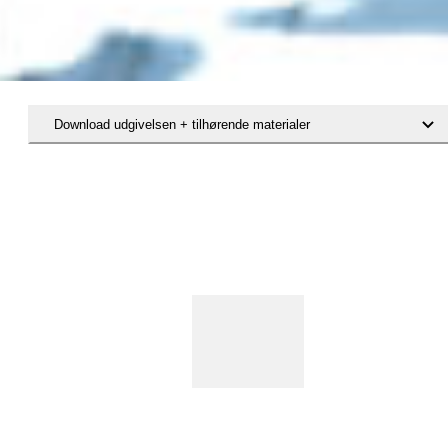
Download udgivelsen + tilhørende materialer
Hent hæftet med evalueringen af projektet Forældre sammen – hver 