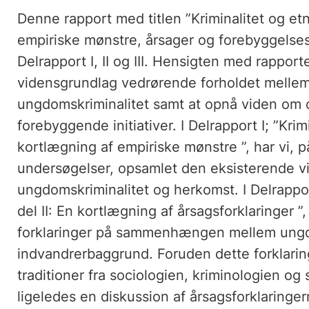
Denne rapport med titlen ”Kriminalitet og et
empiriske mønstre, årsager og forebyggelses
Delrapport I, II og III. Hensigten med rappor
vidensgrundlag vedrørende forholdet melle
ungdomskriminalitet samt at opnå viden om 
forebyggende initiativer. I Delrapport I; ”Krim
kortlægning af empiriske mønstre ”, har vi, p
undersøgelser, opsamlet den eksisterende v
ungdomskriminalitet og herkomst. I Delrapport
del II: En kortlægning af årsagsforklaringer ”
forklaringer på sammenhængen mellem ungd
indvandrerbaggrund. Foruden dette forklarin
traditioner fra sociologien, kriminologien og 
ligeledes en diskussion af årsagsforklaring