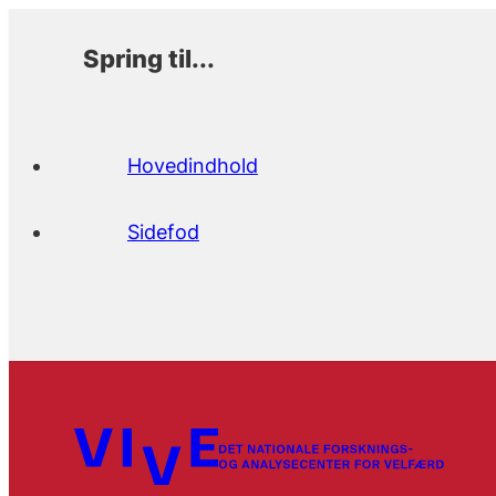
Spring til...
Hovedindhold
Sidefod