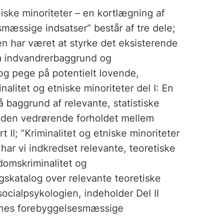
niske minoriteter – en kortlægning af
mæssige indsatser” består af tre dele;
ten har været at styrke det eksisterende
m indvandrerbaggrund og
og pege på potentielt lovende,
inalitet og etniske minoriteter del I: En
å baggrund af relevante, statistiske
iden vedrørende forholdet mellem
 II; ”Kriminalitet og etniske minoriteter
, har vi indkredset relevante, teoretiske
omskriminalitet og
gskatalog over relevante teoretiske
socialpsykologien, indeholder Del II
ernes forebyggelsesmæssige