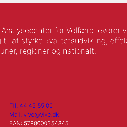
nalysecenter for Velfærd leverer vid
l at styrke kvalitetsudvikling, effek
uner, regioner og nationalt.
Tlf: 44 45 55 00
Mail: vive@vive.dk
EAN: 5798000354845