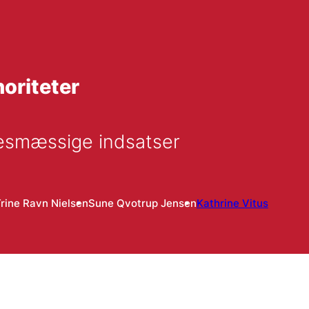
noriteter
lsesmæssige indsatser
rine Ravn Nielsen
Sune Qvotrup Jensen
Kathrine Vitus