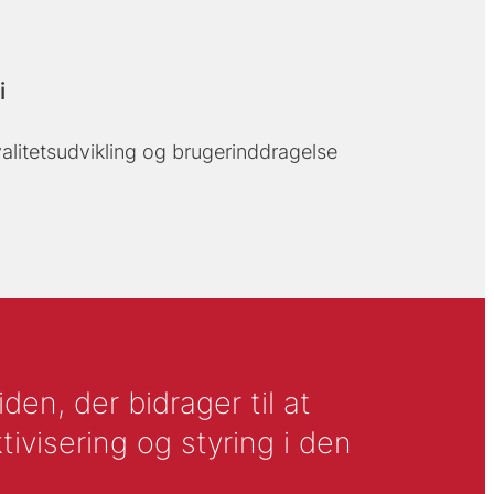
i
alitetsudvikling og brugerinddragelse
en, der bidrager til at
tivisering og styring i den