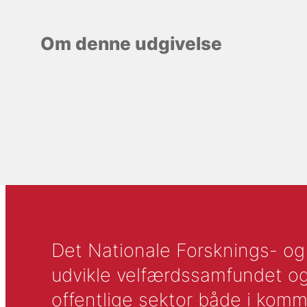
Om denne udgivelse
Det Nationale Forsknings- og A
udvikle velfærdssamfundet og ti
offentlige sektor både i komm