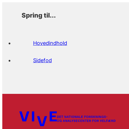
Spring til...
Hovedindhold
Sidefod