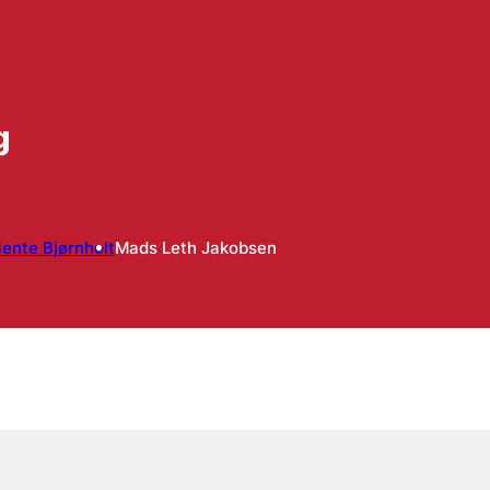
g
ente Bjørnholt
Mads Leth Jakobsen