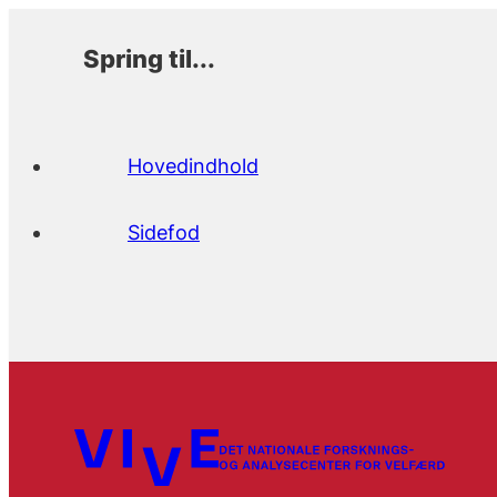
Spring til...
Hovedindhold
Sidefod