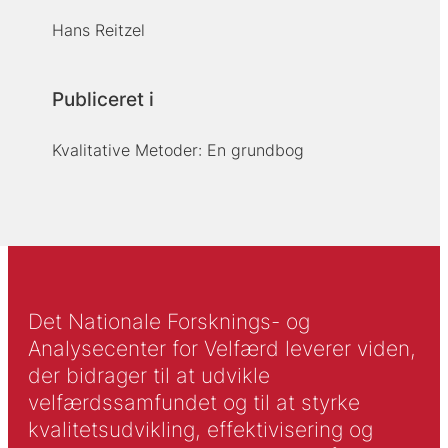
Hans Reitzel
Publiceret i
Kvalitative Metoder: En grundbog
Det Nationale Forsknings- og
Analysecenter for Velfærd leverer viden,
der bidrager til at udvikle
velfærdssamfundet og til at styrke
kvalitetsudvikling, effektivisering og