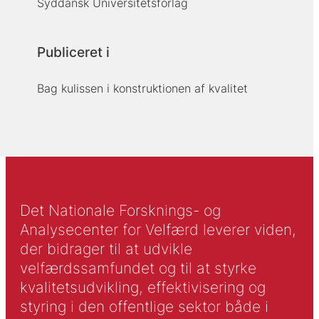
Syddansk Universitetsforlag
Publiceret i
Bag kulissen i konstruktionen af kvalitet
Det Nationale Forsknings- og
Analysecenter for Velfærd leverer viden,
der bidrager til at udvikle
velfærdssamfundet og til at styrke
kvalitetsudvikling, effektivisering og
styring i den offentlige sektor både i