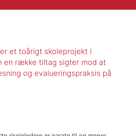
 er et toårigt skoleprojekt i
n række tiltag sigter mod at
æsning og evalueringspraksis på
.
ste skoleledere er parate til og mener,