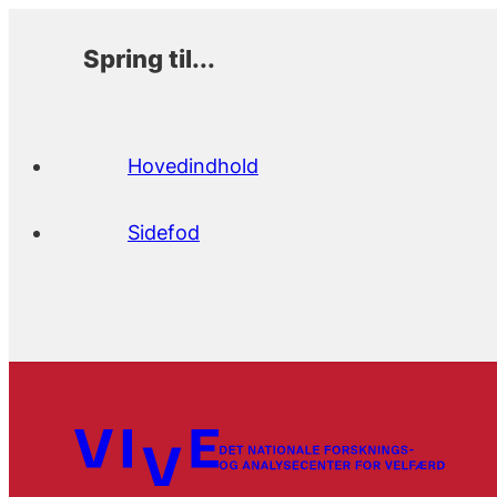
Spring til...
Hovedindhold
Sidefod