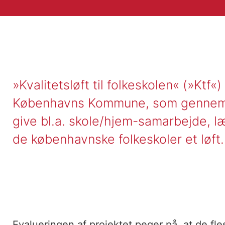
»Kvalitetsløft til folkeskolen« (»Ktf«)
Københavns Kommune, som gennem e
give bl.a. skole/hjem-samarbejde, l
de københavnske folkeskoler et løft
Evalueringen af projektet peger på, at de fle