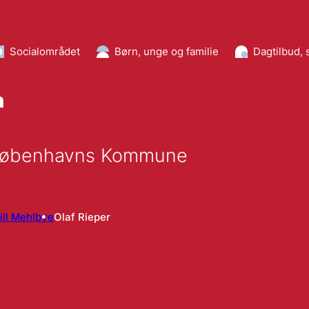
Socialområdet
Børn, unge og familie
Dagtilbud,
n
 i Københavns Kommune
ill Mehlbye
Olaf Rieper