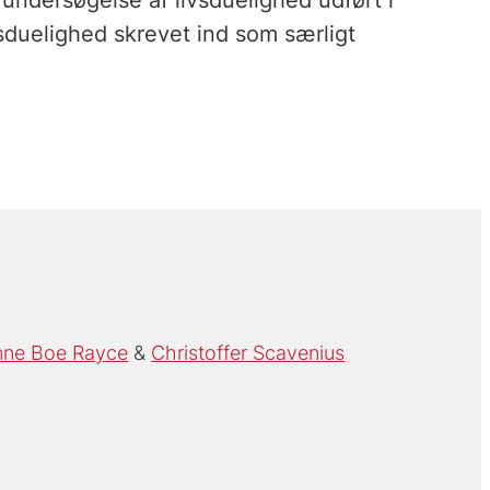
undersøgelse af livsduelighed udført i
duelighed skrevet ind som særligt
nne Boe Rayce
Christoffer Scavenius