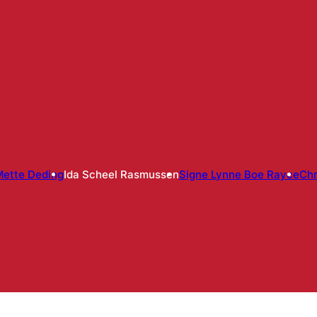
Mette Deding
Ida Scheel Rasmussen
Signe Lynne Boe Rayce
Chr