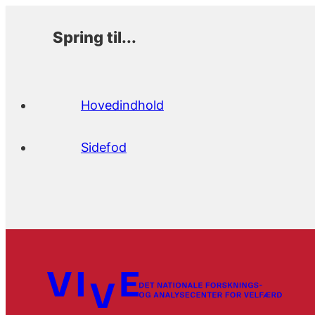
Spring til...
Hovedindhold
Sidefod