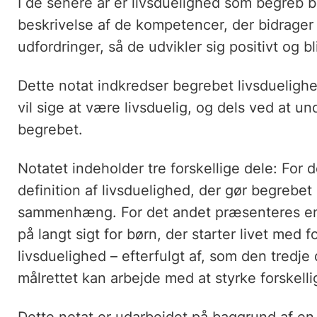
I de senere år er livsduelighed som begreb 
beskrivelse af de kompetencer, der bidrager t
udfordringer, så de udvikler sig positivt og b
Dette notat indkredser begrebet livsduelighe
vil sige at være livsduelig, og dels ved at u
begrebet.
Notatet indeholder tre forskellige dele: For
definition af livsduelighed, der gør begrebet
sammenhæng. For det andet præsenteres en 
på langt sigt for børn, der starter livet med 
livsduelighed – efterfulgt af, som den tredj
målrettet kan arbejde med at styrke forskell