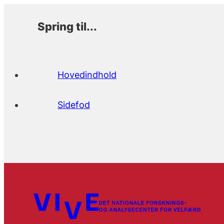
Spring til...
Hovedindhold
Sidefod