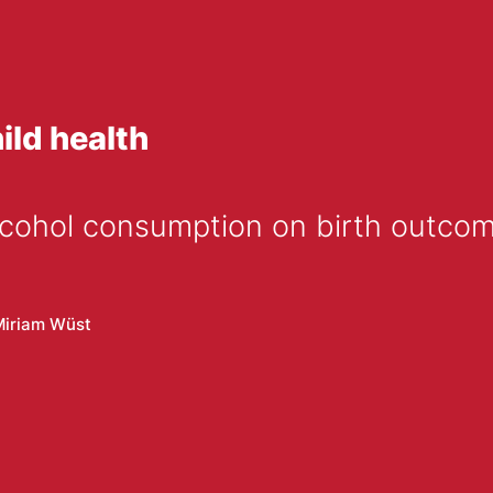
ild health
alcohol consumption on birth outco
Miriam Wüst