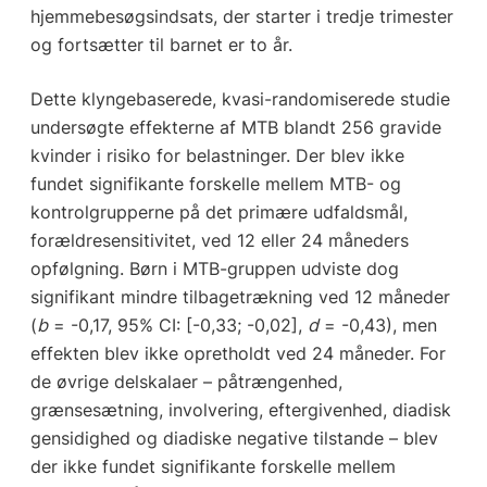
hjemmebesøgsindsats, der starter i tredje trimester
og fortsætter til barnet er to år.
Dette klyngebaserede, kvasi-randomiserede studie
undersøgte effekterne af MTB blandt 256 gravide
kvinder i risiko for belastninger. Der blev ikke
fundet signifikante forskelle mellem MTB- og
kontrolgrupperne på det primære udfaldsmål,
forældresensitivitet, ved 12 eller 24 måneders
opfølgning. Børn i MTB-gruppen udviste dog
signifikant mindre tilbagetrækning ved 12 måneder
(
b
= -0,17, 95% CI: [-0,33; -0,02],
d
= -0,43), men
effekten blev ikke opretholdt ved 24 måneder. For
de øvrige delskalaer – påtrængenhed,
grænsesætning, involvering, eftergivenhed, diadisk
gensidighed og diadiske negative tilstande – blev
der ikke fundet signifikante forskelle mellem