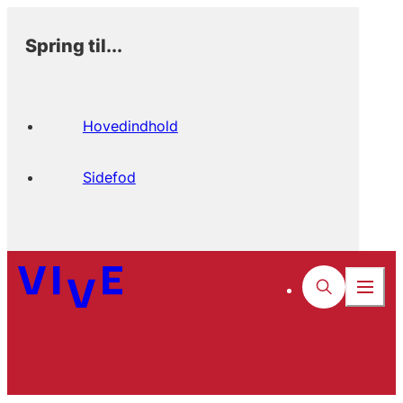
Spring til...
Hovedindhold
Sidefod