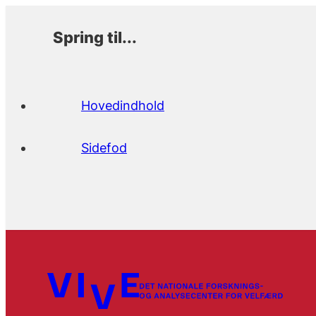
Spring til...
Hovedindhold
Sidefod