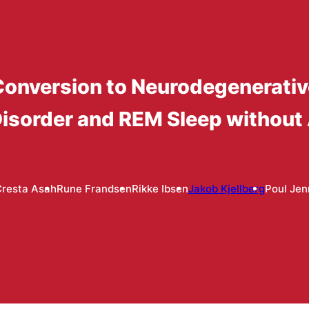
 Conversion to Neurodegenerativ
Disorder and REM Sleep without
Cresta Asah
Rune Frandsen
Rikke Ibsen
Jakob Kjellberg
Poul Je