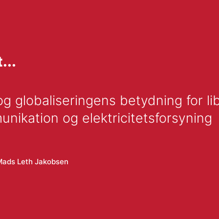
...
og globaliseringens betydning for li
nikation og elektricitetsforsyning
Mads Leth Jakobsen