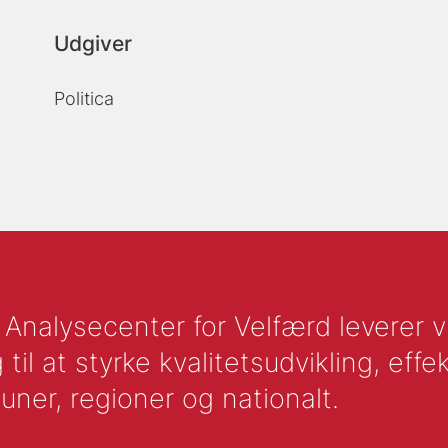
Udgiver
Politica
nalysecenter for Velfærd leverer vid
l at styrke kvalitetsudvikling, effek
uner, regioner og nationalt.