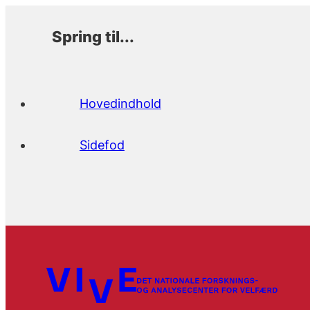
Spring til...
Hovedindhold
Sidefod