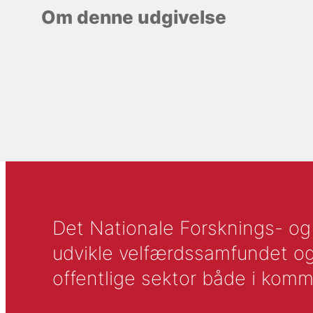
Om denne udgivelse
Det Nationale Forsknings- og A
udvikle velfærdssamfundet og ti
offentlige sektor både i komm