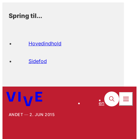
Spring til...
Hovedindhold
Sidefod
en
ANDET
2. JUN 2015