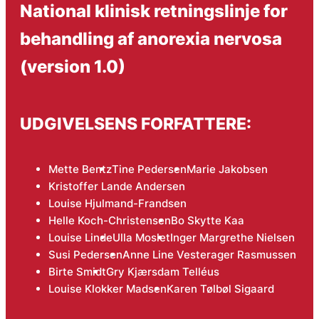
National klinisk retningslinje for
behandling af anorexia nervosa
(version 1.0)
UDGIVELSENS FORFATTERE:
Mette Bentz
Tine Pedersen
Marie Jakobsen
Kristoffer Lande Andersen
Louise Hjulmand-Frandsen
Helle Koch-Christensen
Bo Skytte Kaa
Louise Linde
Ulla Moslet
Inger Margrethe Nielsen
Susi Pedersen
Anne Line Vesterager Rasmussen
Birte Smidt
Gry Kjærsdam Telléus
Louise Klokker Madsen
Karen Tølbøl Sigaard