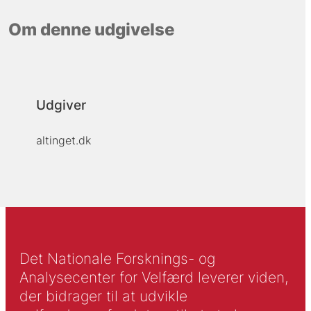
Om denne udgivelse
Udgiver
altinget.dk
Det Nationale Forsknings- og
Analysecenter for Velfærd leverer viden,
der bidrager til at udvikle