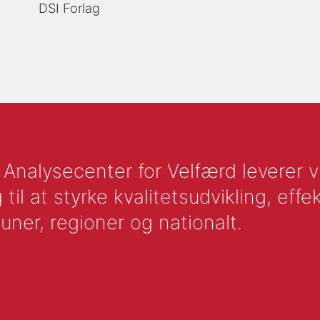
DSI Forlag
nalysecenter for Velfærd leverer vid
l at styrke kvalitetsudvikling, effek
uner, regioner og nationalt.