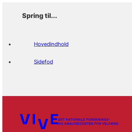
Spring til...
Hovedindhold
Sidefod