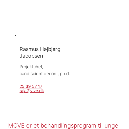
Rasmus Højbjerg
Jacobsen
Projektchef, 
cand.scient.oecon., ph.d.
25 39 57 17
raja@vive.dk
MOVE er et behandlingsprogram til unge