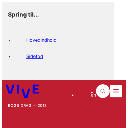
Spring til...
Hovedindhold
Sidefod
en
BOGBIDRAG
2013