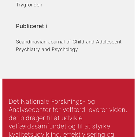
Trygfonden
Publiceret i
Scandinavian Journal of Child and Adolescent
Psychiatry and Psychology
Det Nationale Forsknings- og
Analysecenter for Velfærd leverer viden,
der bidrager til at udvikle
velfærdssamfundet og til at styrke
kvalitetsudvikling, effektivisering og