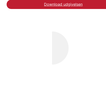
Download udgivelsen
Læs One-year follow-up 