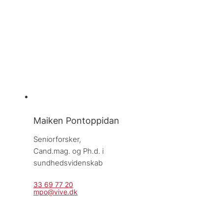
Maiken Pontoppidan
Seniorforsker, 
Cand.mag. og Ph.d. i 
sundhedsvidenskab
33 69 77 20
mpo@vive.dk