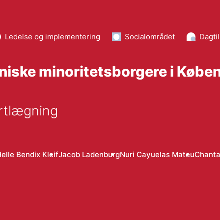
Ledelse og implementering
Socialområdet
Dagti
tniske minoritetsborgere i Kø
ortlægning
elle Bendix Kleif
Jacob Ladenburg
Nuri Cayuelas Mateu
Chanta