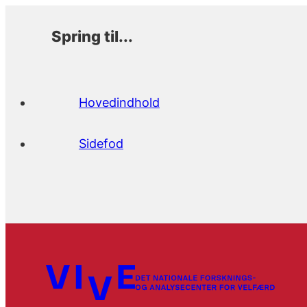
Spring til...
Hovedindhold
Sidefod