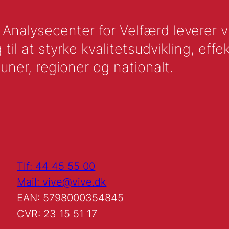
nalysecenter for Velfærd leverer vid
l at styrke kvalitetsudvikling, effek
uner, regioner og nationalt.
Tlf: 44 45 55 00
Mail: vive@vive.dk
EAN: 5798000354845
CVR: 23 15 51 17