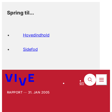
Spring til...
Hovedindhold
Sidefod
en
RAPPORT
31. JAN 2005