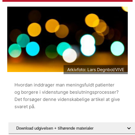
Arkivfoto: Lars Degnbol/VIVE
Hvordan inddrager man meningsfuldt patienter
og borgere i videnstunge beslutningsprocesser?
Det forsøger denne videnskabelige artikel at give
svaret på.
Download udgivelsen + tilhørende materialer
Læs artiklen: Patient participation in priority setting: co-existing part