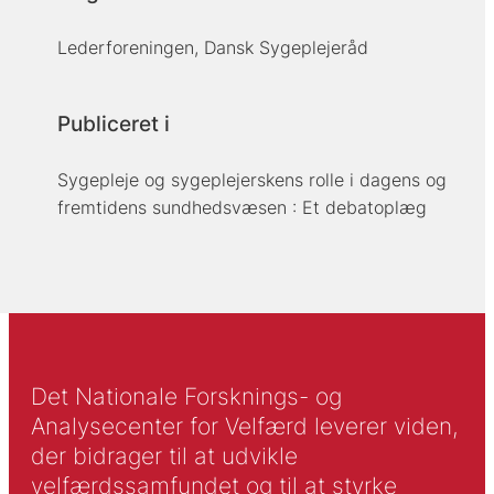
Lederforeningen, Dansk Sygeplejeråd
Publiceret i
Sygepleje og sygeplejerskens rolle i dagens og
fremtidens sundhedsvæsen : Et debatoplæg
Det Nationale Forsknings- og
Analysecenter for Velfærd leverer viden,
der bidrager til at udvikle
velfærdssamfundet og til at styrke