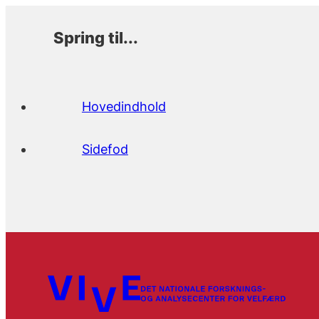
Spring til...
Hovedindhold
Sidefod