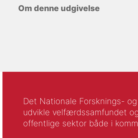
Om denne udgivelse
Det Nationale Forsknings- og A
udvikle velfærdssamfundet og ti
offentlige sektor både i komm