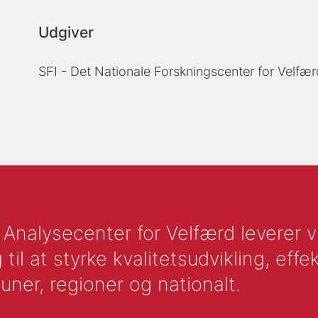
Udgiver
SFI - Det Nationale Forskningscenter for Velfær
nalysecenter for Velfærd leverer vid
l at styrke kvalitetsudvikling, effek
uner, regioner og nationalt.