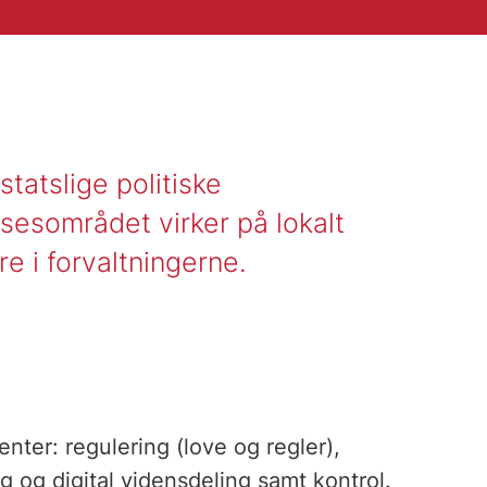
tatslige politiske
sesområdet virker på lokalt
e i forvaltningerne.
nter: regulering (love og regler),
g og digital vidensdeling samt kontrol.