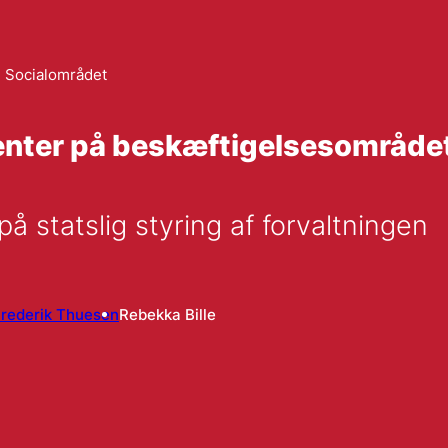
Socialområdet
menter på beskæftigelsesområde
på statslig styring af forvaltningen
rederik Thuesen
Rebekka Bille