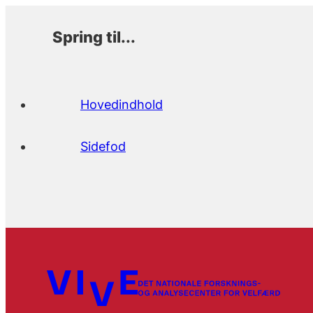
Spring til...
Hovedindhold
Sidefod