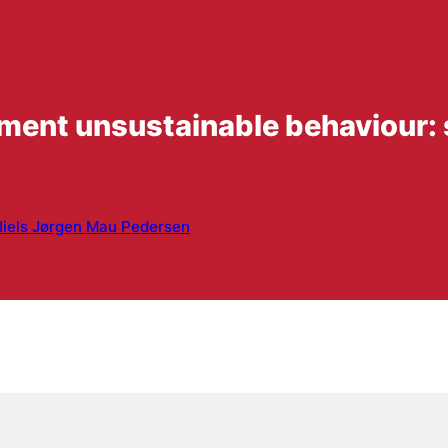
rnment unsustainable behaviour
iels Jørgen Mau Pedersen