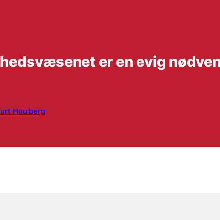
ndhedsvæsenet er en evig nødve
urt Houlberg