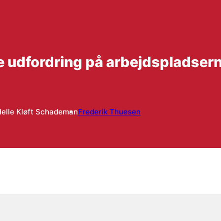
e udfordring på arbejdspladser
elle Kløft Schademan
Frederik Thuesen