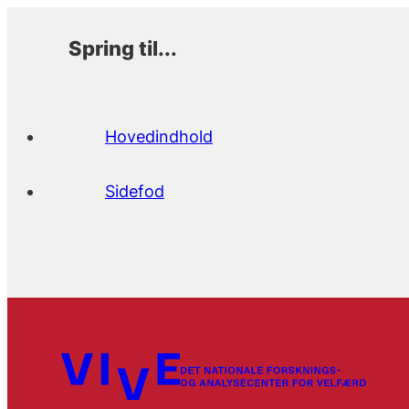
Spring til...
Hovedindhold
Sidefod