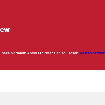
iew
Vibeke Normann Andersen
Peter Dahler-Larsen
Carsten Strøm