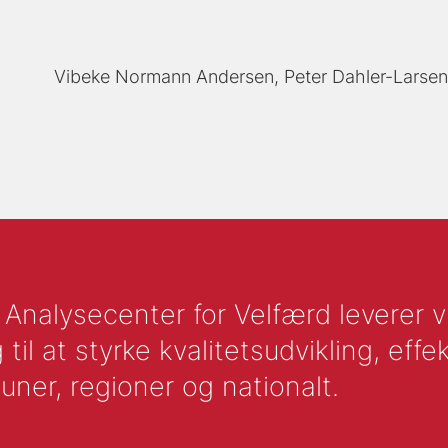
Vibeke Normann Andersen
Peter Dahler-Larse
nalysecenter for Velfærd leverer vid
l at styrke kvalitetsudvikling, effek
uner, regioner og nationalt.