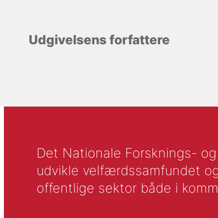
Udgivelsens forfattere
Det Nationale Forsknings- og A
udvikle velfærdssamfundet og ti
offentlige sektor både i komm