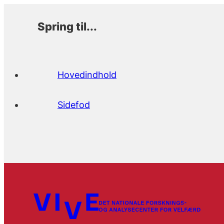
Spring til...
Hovedindhold
Sidefod