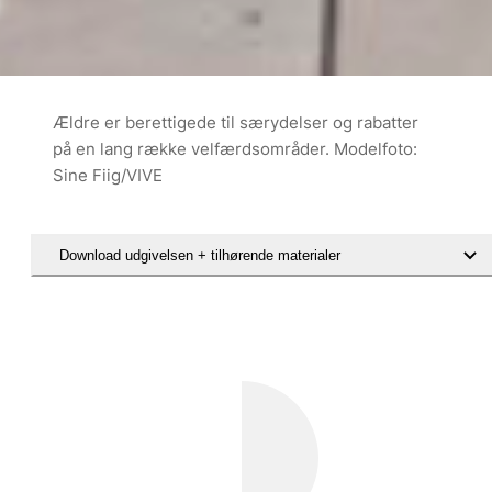
Ældre er berettigede til særydelser og rabatter
på en lang række velfærdsområder. Modelfoto:
Sine Fiig/VIVE
Download udgivelsen + tilhørende materialer
Hent notatet Rabat- og tilskudsordninger til pensionister på udvalgt