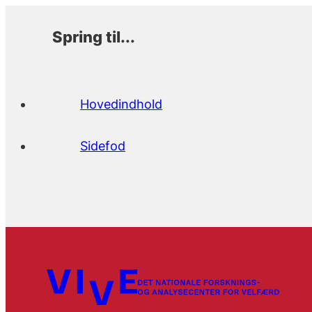
Spring til...
Hovedindhold
Sidefod