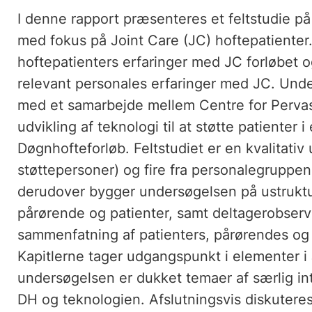
I denne rapport præsenteres et feltstudie p
med fokus på Joint Care (JC) hoftepatienter
hoftepatienters erfaringer med JC forløbet
relevant personales erfaringer med JC. Unde
med et samarbejde mellem Centre for Perva
udvikling af teknologi til at støtte patienter
Døgnhofteforløb. Feltstudiet er en kvalitati
støttepersoner) og fire fra personalegruppe
derudover bygger undersøgelsen på ustrukt
pårørende og patienter, samt deltagerobserv
sammenfatning af patienters, pårørendes og
Kapitlerne tager udgangspunkt i elementer i J
undersøgelsen er dukket temaer af særlig int
DH og teknologien. Afslutningsvis diskutere