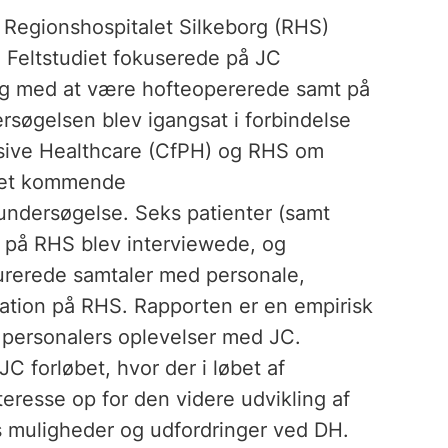
å Regionshospitalet Silkeborg (RHS)
. Feltstudiet fokuserede på JC
 og med at være hofteopererede samt på
rsøgelsen blev igangsat i forbindelse
sive Healthcare (CfPH) og RHS om
 i et kommende
v undersøgelse. Seks patienter (samt
n på RHS blev interviewede, og
urerede samtaler med personale,
ation på RHS. Rapporten er en empirisk
 personalers oplevelser med JC.
C forløbet, hvor der i løbet af
eresse op for den videre udvikling af
s muligheder og udfordringer ved DH.