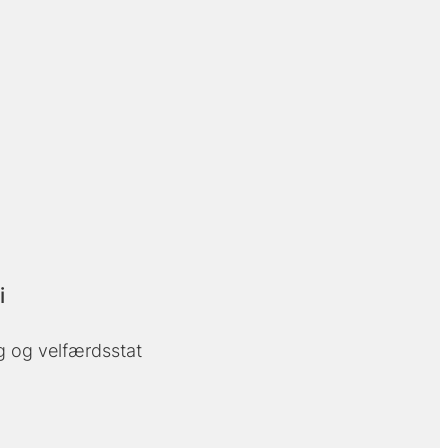
i
ng og velfærdsstat