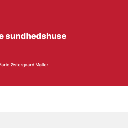
le sundhedshuse
arie Østergaard Møller