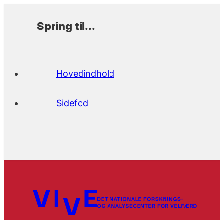
Spring til...
Hovedindhold
Sidefod