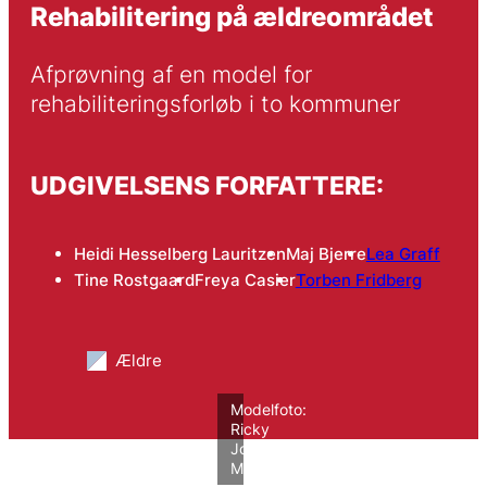
Rehabilitering på ældreområdet
Afprøvning af en model for 
rehabiliteringsforløb i to kommuner
UDGIVELSENS FORFATTERE:
Heidi Hesselberg Lauritzen
Maj Bjerre
Lea Graff
Tine Rostgaard
Freya Casier
Torben Fridberg
Ældre
Modelfoto:
Ricky
John
Molloy/VIVE