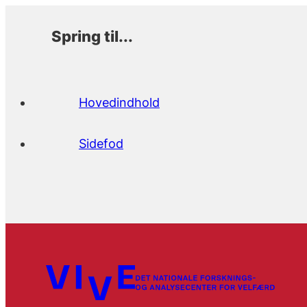
Spring til...
Hovedindhold
Sidefod