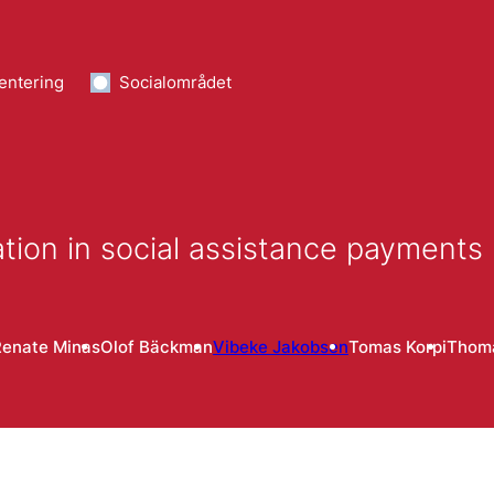
entering
Socialområdet
ation in social assistance payments
Renate Minas
Olof Bäckman
Vibeke Jakobsen
Tomas Korpi
Thoma