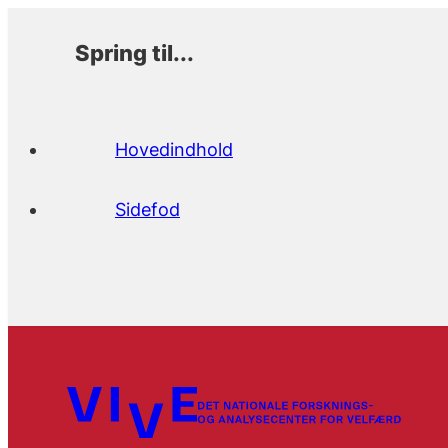
Spring til...
Hovedindhold
Sidefod