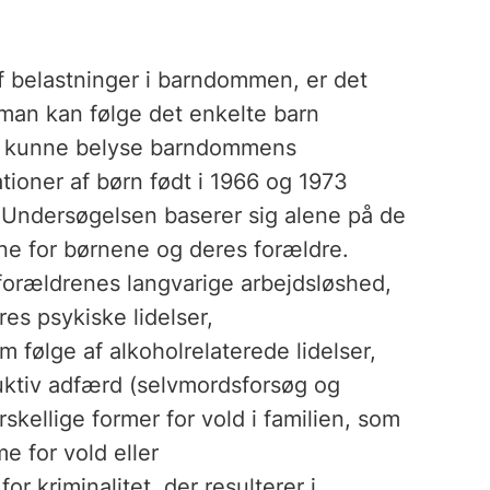
f belastninger i barndommen, er det
man kan følge det enkelte barn
t kunne belyse barndommens
ationer af børn født i 1966 og 1973
. Undersøgelsen baserer sig alene på de
ene for børnene og deres forældre.
 forældrenes langvarige arbejdsløshed,
es psykiske lidelser,
følge af alkoholrelaterede lidelser,
uktiv adfærd (selvmordsforsøg og
kellige former for vold i familien, som
e for vold eller
r kriminalitet, der resulterer i