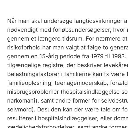
Når man skal undersøge langtidsvirkninger a
nødvendigt med forløbsundersøgelser, hvor 
gennem et længere tidsrum. For nærmere a
risikoforhold har man valgt at følge to gener
gennem en 15-årig periode fra 1979 til 1993
tilgængelige registre, der beskriver levekår
Belastningsfaktorer i familierne kan fx være
familieopløsning, teenagemoderskab, forældr
misbrugsproblemer (hospitalsindlæggelse som 
narkomani), samt andre former for selvdestr
selvmord). Desuden kan der være tale om fors
resulterer i hospitalsindlæggelser, eller domm
sædelighedsforbrydelser, samt andre former fo