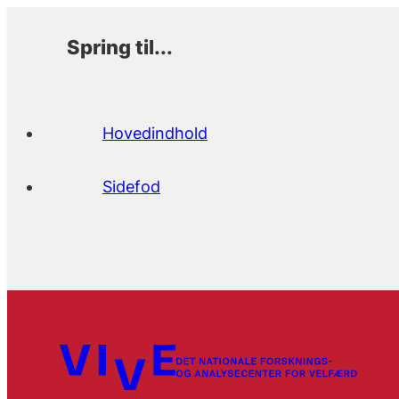
Spring til...
Hovedindhold
Sidefod