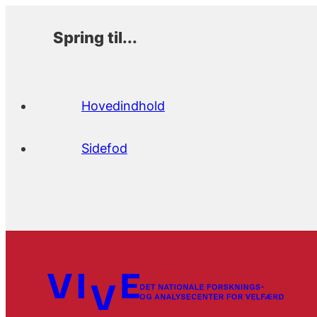
Spring til...
Hovedindhold
Sidefod