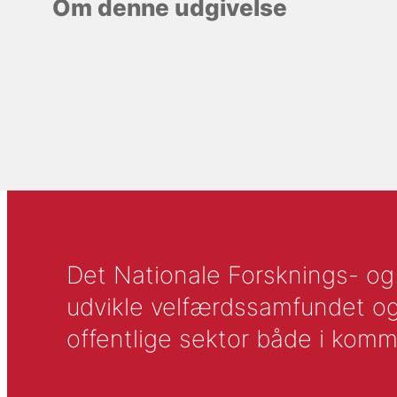
Om denne udgivelse
Det Nationale Forsknings- og A
udvikle velfærdssamfundet og ti
offentlige sektor både i komm