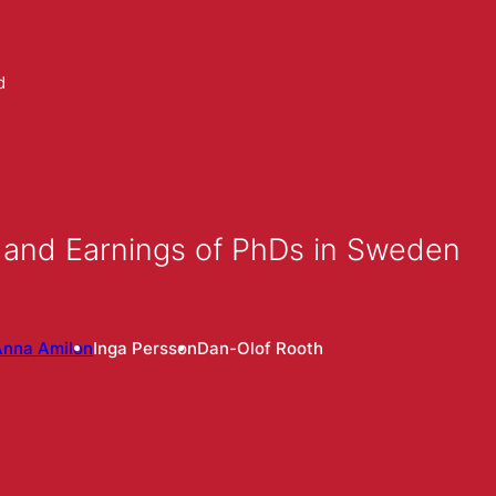
d
 and Earnings of PhDs in Sweden
Anna Amilon
Inga Persson
Dan-Olof Rooth